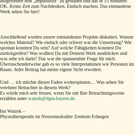
aufgefordert sein „Impulsholz“ zu gestalten und das in 15 Minuten!
OK. Keine Zeit zum Nachdenken. Einfach machen. Das entstandene
Werk sehen Sie hier!
Anschließend wurden unsere entstandenen Projekte diskutiert. Warum
welches Material? Wie einfach oder schwer war die Umsetzung? Wie
spontan konntest Du sein? Auf welche Fähigkeiten konntest Du
zurückgreifen? Was wolltest Du mit Deinem Werk ausdrücken und
was sehe ich darin? Das war die spannendste Frage für mich.
Überraschenderweise gab es so viele Interpretationen wie Personen im
Raum. Jeder Beitrag hat meine eigene Sicht erweitert.
Und … ich möchte diesen Faden weiterspinnen… Was sehen Sie
verehrter Betrachter in diesem Werk?
Es würde mich sehr freuen, wenn Sie mir Ihre Betrachtungsweise
erzählen unter
watzek@dgm-bayern.de
.
Ina Watzek –
Physiotherapeutin im Neuromuskuläre Zentrum Erlangen