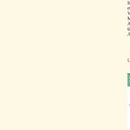
I
e
V
M
A
t
A
U