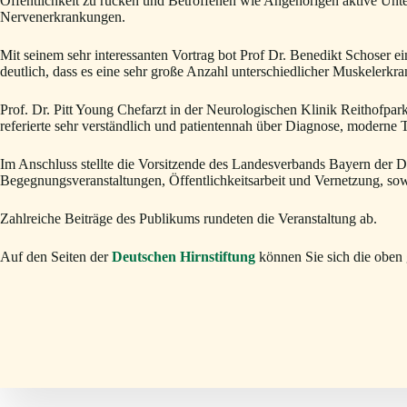
Öffentlichkeit zu rücken und Betroffenen wie Angehörigen aktive Un
Nervenerkrankungen.
Mit seinem sehr interessanten Vortrag bot Prof Dr. Benedikt Schose
deutlich, dass es eine sehr große Anzahl unterschiedlicher Muskelerkr
Prof. Dr. Pitt Young Chefarzt in der Neurologischen Klinik Reithofpar
referierte sehr verständlich und patientennah über Diagnose, moderne 
Im Anschluss stellte die Vorsitzende des Landesverbands Bayern der DG
Begegnungsveranstaltungen, Öffentlichkeitsarbeit und Vernetzung, s
Zahlreiche Beiträge des Publikums rundeten die Veranstaltung ab.
Auf den Seiten der
Deutschen Hirnstiftung
können Sie sich die oben