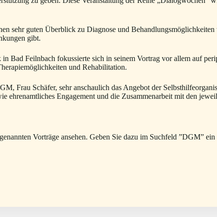
terstützung zu geben. Diese Veranstaltung der Reihe „Dialogwochen“ 
r einen sehr guten Überblick zu Diagnose und Behandlungsmöglichkeit
ankungen gibt.
k in Bad Feilnbach fokussierte sich in seinem Vortrag vor allem auf p
Therapiemöglichkeiten und Rehabilitation.
M, Frau Schäfer, sehr anschaulich das Angebot der Selbsthilfeorganisa
owie ehrenamtliches Engagement und die Zusammenarbeit mit den jewei
 genannten Vorträge ansehen. Geben Sie dazu im Suchfeld ”DGM” ein u