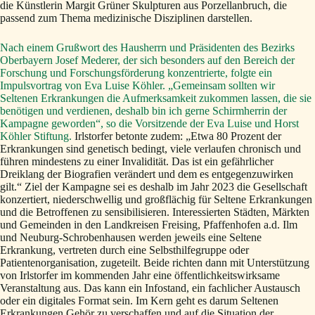
die Künstlerin Margit Grüner Skulpturen aus Porzellanbruch, die
passend zum Thema medizinische Disziplinen darstellen.
Nach einem Grußwort des Hausherrn und Präsidenten des Bezirks
Oberbayern Josef Mederer, der sich besonders auf den Bereich der
Forschung und Forschungsförderung konzentrierte, folgte ein
Impulsvortrag von Eva Luise Köhler. „Gemeinsam sollten wir
Seltenen Erkrankungen die Aufmerksamkeit zukommen lassen, die sie
benötigen und verdienen, deshalb bin ich gerne Schirmherrin der
Kampagne geworden“, so die Vorsitzende der Eva Luise und Horst
Köhler Stiftung.
Irlstorfer betonte zudem: „Etwa 80 Prozent der
Erkrankungen sind genetisch bedingt, viele verlaufen chronisch und
führen mindestens zu einer Invalidität. Das ist ein gefährlicher
Dreiklang der Biografien verändert und dem es entgegenzuwirken
gilt.“ Ziel der Kampagne sei es deshalb im Jahr 2023 die Gesellschaft
konzertiert, niederschwellig und großflächig für Seltene Erkrankungen
und die Betroffenen zu sensibilisieren. Interessierten Städten, Märkten
und Gemeinden in den Landkreisen Freising, Pfaffenhofen a.d. Ilm
und Neuburg-Schrobenhausen werden jeweils eine Seltene
Erkrankung, vertreten durch eine Selbsthilfegruppe oder
Patientenorganisation, zugeteilt. Beide richten dann mit Unterstützung
von Irlstorfer im kommenden Jahr eine öffentlichkeitswirksame
Veranstaltung aus. Das kann ein Infostand, ein fachlicher Austausch
oder ein digitales Format sein. Im Kern geht es darum Seltenen
Erkrankungen Gehör zu verschaffen und auf die Situation der