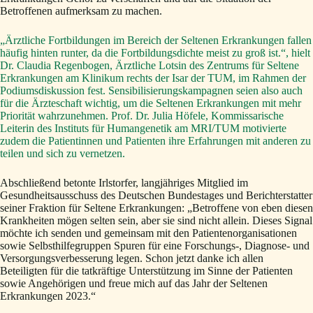
Betroffenen aufmerksam zu machen.
„Ärztliche Fortbildungen im Bereich der Seltenen Erkrankungen fallen
häufig hinten runter, da die Fortbildungsdichte meist zu groß ist.“, hielt
Dr. Claudia Regenbogen, Ärztliche Lotsin des Zentrums für Seltene
Erkrankungen am Klinikum rechts der Isar der TUM, im Rahmen der
Podiumsdiskussion fest. Sensibilisierungskampagnen seien also auch
für die Ärzteschaft wichtig, um die Seltenen Erkrankungen mit mehr
Priorität wahrzunehmen. Prof. Dr. Julia Höfele, Kommissarische
Leiterin des Instituts für Humangenetik am MRI/TUM motivierte
zudem die Patientinnen und Patienten ihre Erfahrungen mit anderen zu
teilen und sich zu vernetzen.
Abschließend betonte Irlstorfer, langjähriges Mitglied im
Gesundheitsausschuss des Deutschen Bundestages und Berichterstatter
seiner Fraktion für Seltene Erkrankungen: „Betroffene von eben diesen
Krankheiten mögen selten sein, aber sie sind nicht allein. Dieses Signal
möchte ich senden und gemeinsam mit den Patientenorganisationen
sowie Selbsthilfegruppen Spuren für eine Forschungs-, Diagnose- und
Versorgungsverbesserung legen. Schon jetzt danke ich allen
Beteiligten für die tatkräftige Unterstützung im Sinne der Patienten
sowie Angehörigen und freue mich auf das Jahr der Seltenen
Erkrankungen 2023.“