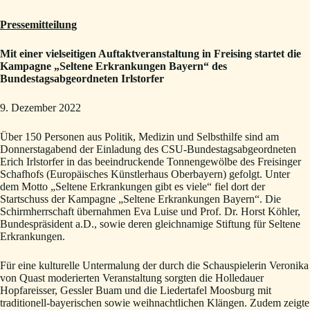
Pressemitteilung
Mit einer vielseitigen Auftaktveranstaltung in Freising startet die
Kampagne „Seltene Erkrankungen Bayern“ des
Bundestagsabgeordneten Irlstorfer
9. Dezember 2022
Über 150 Personen aus Politik, Medizin und Selbsthilfe sind am
Donnerstagabend der Einladung des CSU-Bundestagsabgeordneten
Erich Irlstorfer in das beeindruckende Tonnengewölbe des Freisinger
Schafhofs (Europäisches Künstlerhaus Oberbayern) gefolgt. Unter
dem Motto „Seltene Erkrankungen gibt es viele“ fiel dort der
Startschuss der Kampagne „Seltene Erkrankungen Bayern“. Die
Schirmherrschaft übernahmen Eva Luise und Prof. Dr. Horst Köhler,
Bundespräsident a.D., sowie deren gleichnamige Stiftung für Seltene
Erkrankungen.
Für eine kulturelle Untermalung der durch die Schauspielerin Veronika
von Quast moderierten Veranstaltung sorgten die Holledauer
Hopfareisser, Gessler Buam und die Liedertafel Moosburg mit
traditionell-bayerischen sowie weihnachtlichen Klängen. Zudem zeigte