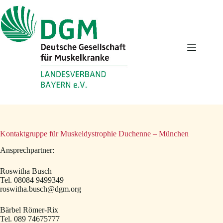
Zum
Inhalt
springen
Kontaktgruppe für Muskeldystrophie Duchenne – München
Ansprechpartner:
Roswitha Busch
Tel. 08084 9499349
roswitha.busch@dgm.org
Bärbel Römer-Rix
Tel. 089 74675777