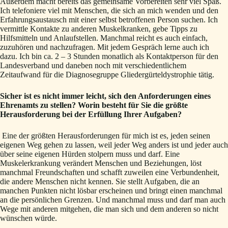
Außerdem macht bereits das gemeinsame Vorbereiten sehr viel Spaß.
Ich telefoniere viel mit Menschen, die sich an mich wenden und den
Erfahrungsaustausch mit einer selbst betroffenen Person suchen. Ich
vermittle Kontakte zu anderen Muskelkranken, gebe Tipps zu
Hilfsmitteln und Anlaufstellen. Manchmal reicht es auch einfach,
zuzuhören und nachzufragen. Mit jedem Gespräch lerne auch ich
dazu. Ich bin ca. 2 – 3 Stunden monatlich als Kontaktperson für den
Landesverband und daneben noch mit verschiedentlichem
Zeitaufwand für die Diagnosegruppe Gliedergürteldystrophie tätig.
Sicher ist es nicht immer leicht, sich den Anforderungen eines
Ehrenamts zu stellen? Worin besteht für Sie die größte
Herausforderung bei der Erfüllung Ihrer Aufgaben?
Eine der größten Herausforderungen für mich ist es, jeden seinen
eigenen Weg gehen zu lassen, weil jeder Weg anders ist und jeder auch
über seine eigenen Hürden stolpern muss und darf. Eine
Muskelerkrankung verändert Menschen und Beziehungen, löst
manchmal Freundschaften und schafft zuweilen eine Verbundenheit,
die andere Menschen nicht kennen. Sie stellt Aufgaben, die an
manchen Punkten nicht lösbar erscheinen und bringt einen manchmal
an die persönlichen Grenzen. Und manchmal muss und darf man auch
Wege mit anderen mitgehen, die man sich und dem anderen so nicht
wünschen würde.