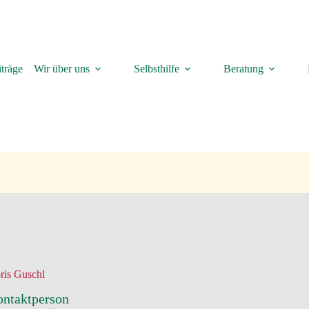
träge
Wir über uns
Selbsthilfe
Beratung
ris Guschl
ntaktperson