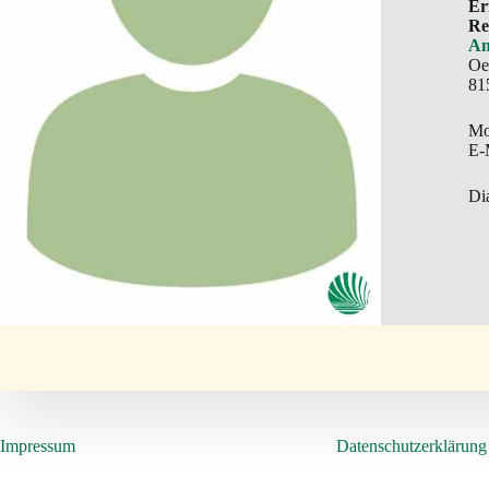
Er
Re
An
Oe
81
Mo
E-
Di
Impressum
Datenschutzerklärung