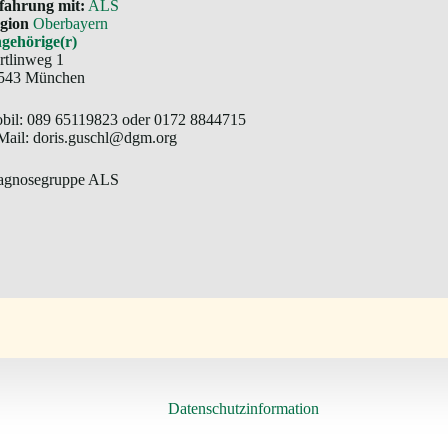
fahrung mit:
ALS
gion
Oberbayern
gehörige(r)
rtlinweg 1
543 München
bil: 089 65119823 oder 0172 8844715
Mail: doris.guschl@dgm.org
agnosegruppe ALS
Datenschutzinformation