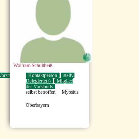
Wolfram Schultheiß
Vorstandsvorsitzende
Kontaktperson
stellv.
Delegierte(r)
Mitglied
des Vorstands
selbst betroffen
Myositis
Oberbayern