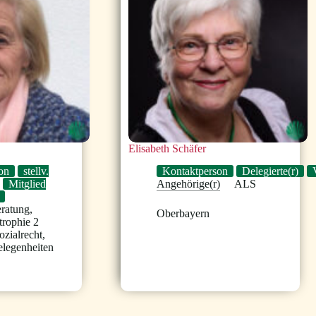
Elisabeth Schäfer
on
stellv.
Kontaktperson
Delegierte(r)
Mitglied
Angehörige(r)
ALS
eratung
,
Oberbayern
rophie 2
ozialrecht
,
legenheiten