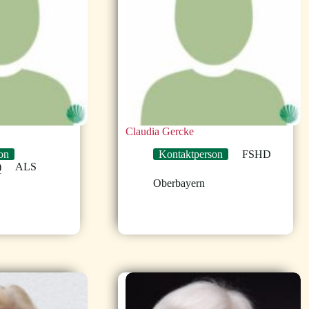
Claudia Gercke
on
Kontaktperson
FSHD
)
ALS
Oberbayern