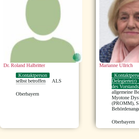
Dr. Roland Halbritter
Marianne Ullrich
Kontaktperson
Kontaktpers
selbst betroffen
ALS
Delegierte(r)
des Vorstands
allgemeine B
Oberbayern
Myotone Dyst
(PROMM)
,
S
Behördenange
Oberbayern