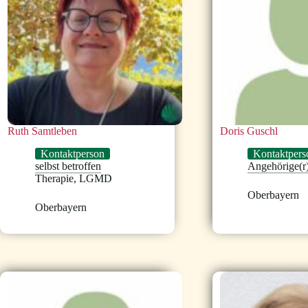
Ruth Samtleben
Doris Guschl
Kontaktperson
Kontaktpers
selbst betroffen
Angehörige(r
Therapie
,
LGMD
Oberbayern
Oberbayern