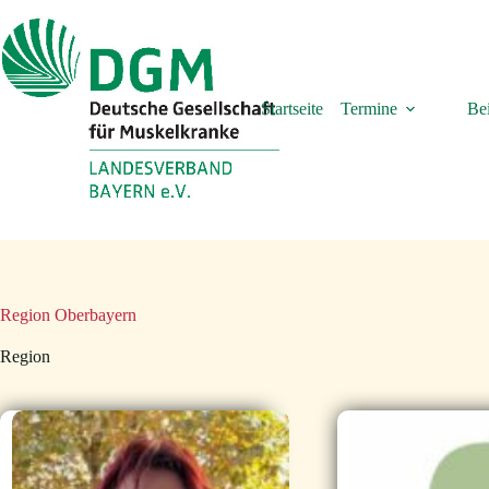
Zum
Inhalt
springen
Startseite
Termine
Bei
Region
Oberbayern
Region