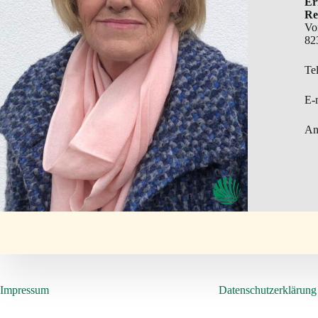
Er
Re
Vo
82
Te
E-
An
Impressum
Datenschutzerklärung