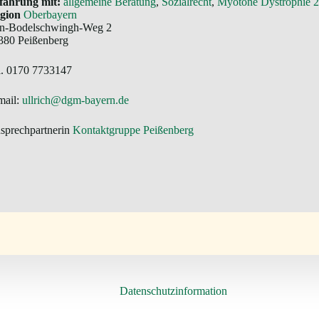
fahrung mit:
allgemeine Beratung
, 
Sozialrecht
, 
Myotone Dystrophie
gion
Oberbayern
n-Bodelschwingh-Weg 2
380 Peißenberg
l. 0170 7733147
mail:
ullrich@dgm-bayern.de
sprechpartnerin
Kontaktgruppe Peißenberg
Datenschutzinformation