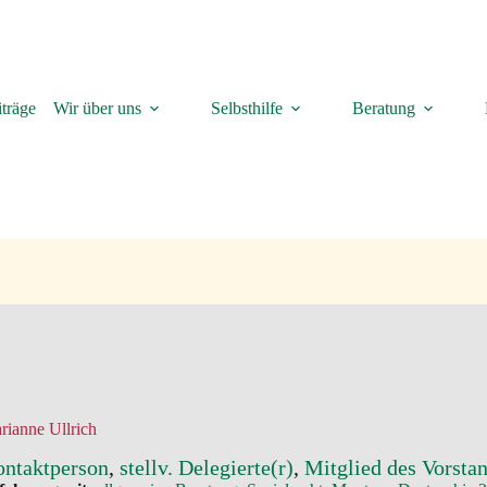
träge
Wir über uns
Selbsthilfe
Beratung
rianne Ullrich
ntaktperson
, 
stellv. Delegierte(r)
, 
Mitglied des Vorsta