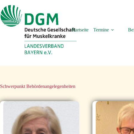
Zum
Inhalt
springen
Startseite
Termine
Bei
Schwerpunkt
Behördenangelegenheiten