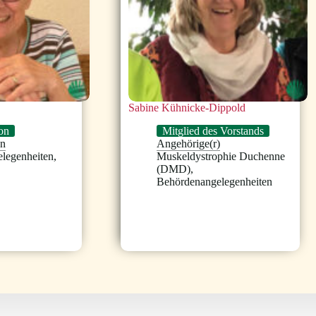
Sabine Kühnicke-Dippold
on
Mitglied des Vorstands
en
Angehörige(r)
legenheiten
,
Muskeldystrophie Duchenne
(DMD)
,
Behördenangelegenheiten