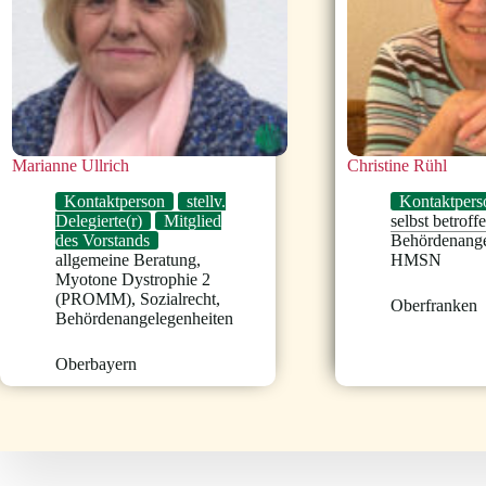
Marianne Ullrich
Christine Rühl
Kontaktperson
stellv.
Kontaktpers
Delegierte(r)
Mitglied
selbst betroff
des Vorstands
Behördenange
allgemeine Beratung
,
HMSN
Myotone Dystrophie 2
(PROMM)
,
Sozialrecht
,
Oberfranken
Behördenangelegenheiten
Oberbayern