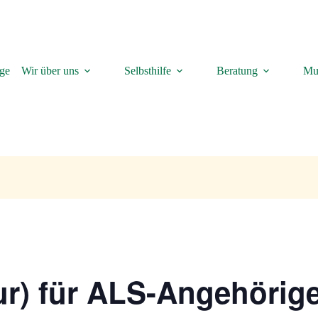
äge
Wir über uns
Selbsthilfe
Beratung
Mus
nur) für ALS-Angehörig