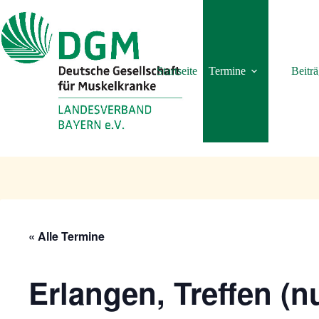
Zum
Inhalt
springen
Startseite
Termine
Beitr
« Alle Termine
Erlangen, Treffen (