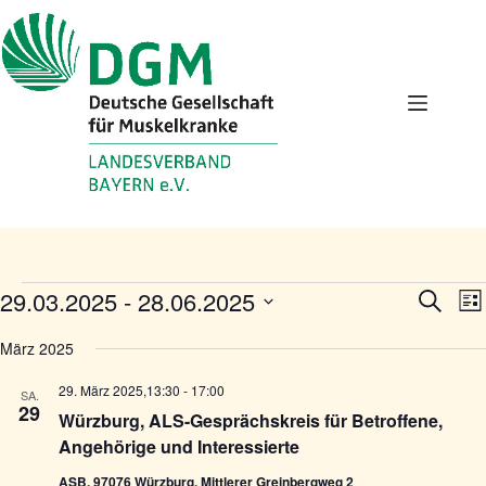
Zum
Inhalt
springen
Termine
29.03.2025
 - 
28.06.2025
T
T
S
L
e
e
u
D
i
r
r
c
a
März 2025
s
m
m
h
t
t
i
i
e
u
e
29. März 2025,13:30
-
17:00
n
n
SA.
m
29
e
A
Würzburg, ALS-Gesprächskreis für Betroffene,
w
S
n
ä
Angehörige und Interessierte
u
s
h
c
i
l
ASB, 97076 Würzburg, Mittlerer Greinbergweg 2