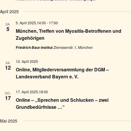
h
c
e
e
h
n
April 2025
u
t
.
n
e
d
n
5. April 2025,14:00
-
17:00
SA.
A
-
5
München, Treffen von Myositis-Betroffenen und
n
N
Zugehörigen
s
a
i
v
Friedrich-Baur-Institut
Ziemssenstr. 1, München
c
i
h
g
t
a
12. April 2025
SA.
e
t
12
Online, Mitgliederversammlung der DGM –
n
i
,
o
Landesverband Bayern e. V.
N
n
a
v
17. April 2025,18:00
DO.
i
17
Online – „Sprechen und Schlucken – zwei
g
Grundbedürfnisse …“
a
t
i
Mai 2025
o
n