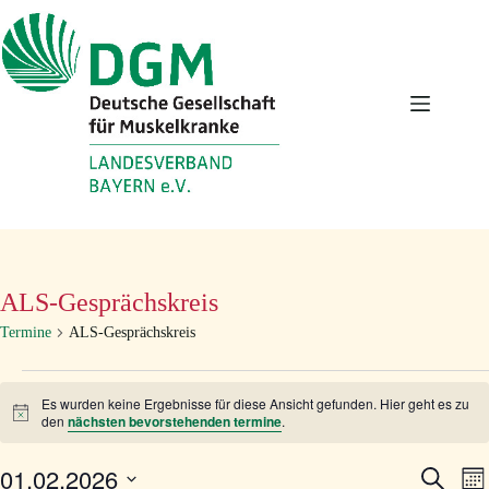
Zum
Inhalt
springen
ALS-Gesprächskreis
Termine
ALS-Gesprächskreis
Termine
Es wurden keine Ergebnisse für diese Ansicht gefunden. Hier geht es zu
H
den
nächsten bevorstehenden termine
.
i
n
01.02.2026
T
T
w
S
M