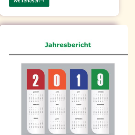
Weiterlesen
Herzlichen
Dank
an
TE
Connectivity
Germany
GmbH