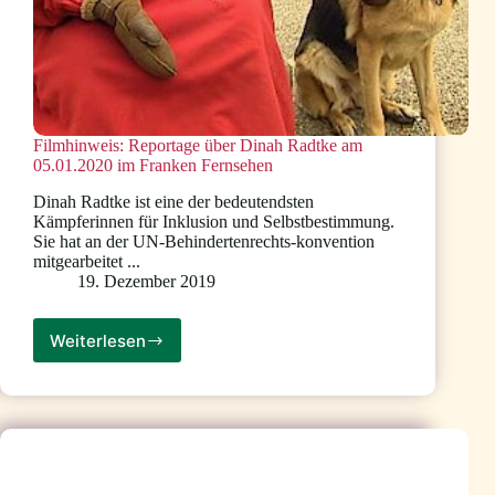
Filmhinweis: Reportage über Dinah Radtke am
05.01.2020 im Franken Fernsehen
Dinah Radtke ist eine der bedeutendsten
Kämpferinnen für Inklusion und Selbstbestimmung.
Sie hat an der UN-Behindertenrechts-konvention
mitgearbeitet ...
19. Dezember 2019
Weiterlesen
Filmhinweis:
Reportage
über
Dinah
Radtke
am
05.01.2020