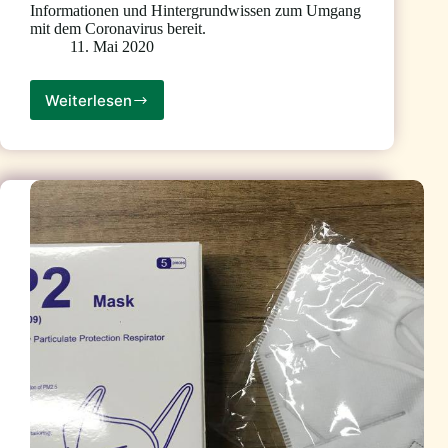
Informationen und Hintergrundwissen zum Umgang
mit dem Coronavirus bereit.
11. Mai 2020
Weiterlesen
Aktuelle
und
weiterführende
Informationen
zum
Coronavirus