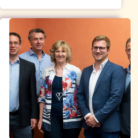
des
Neuromuskulären
Zentrums
Bayern
Mitte
am
07.06.2019
in
Erlangen