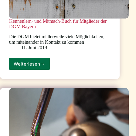
Kennenlern- und Mitmach-Buch für Mitglieder der
DGM Bayern
Die DGM bietet mittlerweile viele Möglichkeiten,
um miteinander in Kontakt zu kommen
11. Juni 2019
Weiterlesen
Kennenlern-
und
Mitmach-
Buch
für
Mitglieder
der
DGM
Bayern