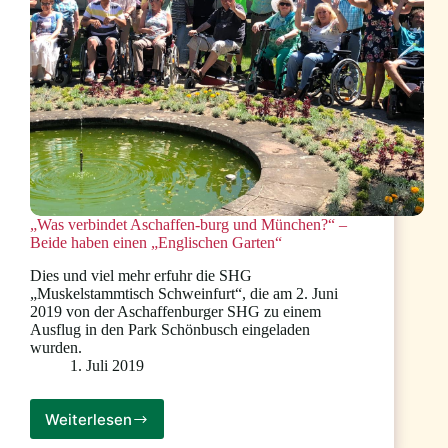
für
gemeinsames
Projekt
über
neuromuskuläre
Erkrankung
FSHD
„Was verbindet Aschaffen-burg und München?“ –
Beide haben einen „Englischen Garten“
Dies und viel mehr erfuhr die SHG
„Muskelstammtisch Schweinfurt“, die am 2. Juni
2019 von der Aschaffenburger SHG zu einem
Ausflug in den Park Schönbusch eingeladen
wurden.
1. Juli 2019
Weiterlesen
„Was
verbindet