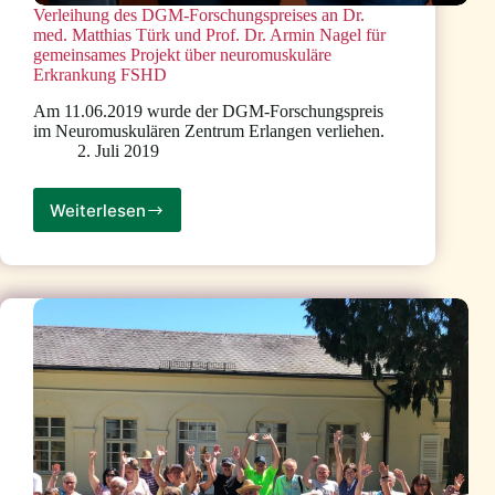
Verleihung des DGM-Forschungspreises an Dr.
med. Matthias Türk und Prof. Dr. Armin Nagel für
gemeinsames Projekt über neuromuskuläre
Erkrankung FSHD
Am 11.06.2019 wurde der DGM-Forschungspreis
im Neuromuskulären Zentrum Erlangen verliehen.
2. Juli 2019
Weiterlesen
Verleihung
des
DGM-
Forschungspreises
an
Dr.
med.
Matthias
Türk
und
Prof.
Dr.
Armin
Nagel