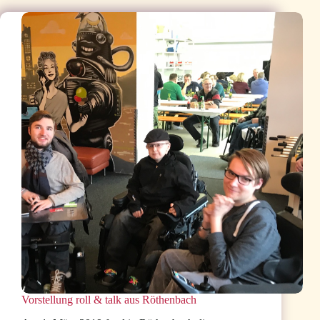
gedruckt:
DGM-
Trinkhalm-
Halter
Vorstellung roll & talk aus Röthenbach