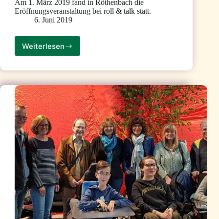
Am 1. März 2019 fand in Röthenbach die
Eröffnungsveranstaltung bei roll & talk statt.
6. Juni 2019
Weiterlesen
Vorstellung
roll
&
talk
aus
Röthenbach