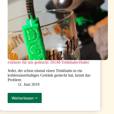
exklusiv für uns gedruckt: DGM-Trinkhalm-Halter
Jeder, der schon einmal einen Trinkhalm in ein
kohlensäurehaltiges Getränk gesteckt hat, kennt das
Problem
11. Juni 2019
Weiterlesen
exklusiv
für
uns