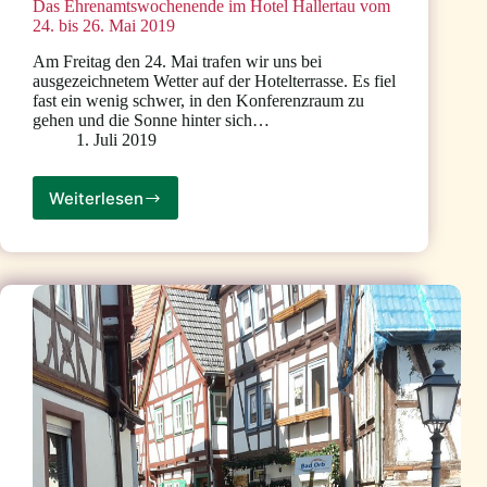
Das Ehrenamtswochenende im Hotel Hallertau vom
24. bis 26. Mai 2019
Am Freitag den 24. Mai trafen wir uns bei
ausgezeichnetem Wetter auf der Hotelterrasse. Es fiel
fast ein wenig schwer, in den Konferenzraum zu
gehen und die Sonne hinter sich…
1. Juli 2019
Weiterlesen
Das
Ehrenamtswochenende
im
Hotel
Hallertau
vom
24.
bis
26.
Mai
2019