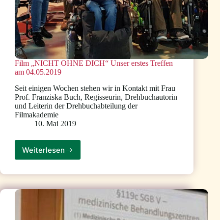
Film „NICHT OHNE DICH“ Unser erstes Treffen
am 04.05.2019
Seit einigen Wochen stehen wir in Kontakt mit Frau
Prof. Franziska Buch, Regisseurin, Drehbuchautorin
und Leiterin der Drehbuchabteilung der
Filmakademie
10. Mai 2019
Weiterlesen
Film
„NICHT
OHNE
DICH“
Unser
erstes
Treffen
am