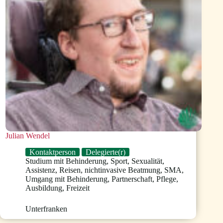
Julian Wendel
Kontaktperson
Delegierte(r)
Studium mit Behinderung
,
Sport
,
Sexualität
,
Assistenz
,
Reisen
,
nichtinvasive Beatmung
,
SMA
,
Umgang mit Behinderung
,
Partnerschaft
,
Pflege
,
Ausbildung
,
Freizeit
Unterfranken