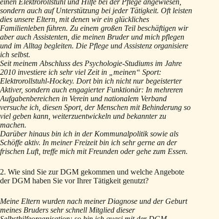
einen Elektrorollstuhl und Hilfe bei der Pflege angewiesen,
sondern auch auf Unterstützung bei jeder Tätigkeit. Oft leisten
dies unsere Eltern, mit denen wir ein glückliches
Familienleben führen. Zu einem großen Teil beschäftigen wir
aber auch Assistenten, die meinen Bruder und mich pflegen
und im Alltag begleiten. Die Pflege und Assistenz organisiere
ich selbst.
Seit meinem Abschluss des Psychologie-Studiums im Jahre
2010 investiere ich sehr viel Zeit in „meinen“ Sport:
Elektrorollstuhl-Hockey. Dort bin ich nicht nur begeisterter
Aktiver, sondern auch engagierter Funktionär: In mehreren
Aufgabenbereichen in Verein und nationalem Verband
versuche ich, diesen Sport, der Menschen mit Behinderung so
viel geben kann, weiterzuentwickeln und bekannter zu
machen.
Darüber hinaus bin ich in der Kommunalpolitik sowie als
Schöffe aktiv. In meiner Freizeit bin ich sehr gerne an der
frischen Luft, treffe mich mit Freunden oder gehe zum Essen.
2. Wie sind Sie zur DGM gekommen und welche Angebote
der DGM haben Sie vor Ihrer Tätigkeit genutzt?
Meine Eltern wurden nach meiner Diagnose und der Geburt
meines Bruders sehr schnell Mitglied dieser
Selbsthilfeorganisation; so bin ich quasi mit der DGM