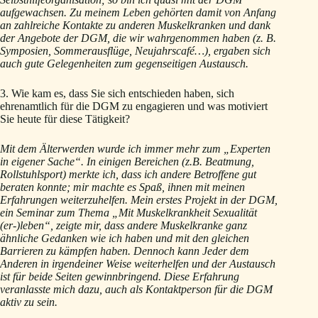
aufgewachsen. Zu meinem Leben gehörten damit von Anfang
an zahlreiche Kontakte zu anderen Muskelkranken und dank
der Angebote der DGM, die wir wahrgenommen haben (z. B.
Symposien, Sommerausflüge, Neujahrscafé…), ergaben sich
auch gute Gelegenheiten zum gegenseitigen Austausch.
3. Wie kam es, dass Sie sich entschieden haben, sich
ehrenamtlich für die DGM zu engagieren und was motiviert
Sie heute für diese Tätigkeit?
Mit dem Älterwerden wurde ich immer mehr zum „Experten
in eigener Sache“. In einigen Bereichen (z.B. Beatmung,
Rollstuhlsport) merkte ich, dass ich andere Betroffene gut
beraten konnte; mir machte es Spaß, ihnen mit meinen
Erfahrungen weiterzuhelfen. Mein erstes Projekt in der DGM,
ein Seminar zum Thema „Mit Muskelkrankheit Sexualität
(er-)leben“, zeigte mir, dass andere Muskelkranke ganz
ähnliche Gedanken wie ich haben und mit den gleichen
Barrieren zu kämpfen haben. Dennoch kann Jeder dem
Anderen in irgendeiner Weise weiterhelfen und der Austausch
ist für beide Seiten gewinnbringend. Diese Erfahrung
veranlasste mich dazu, auch als Kontaktperson für die DGM
aktiv zu sein.