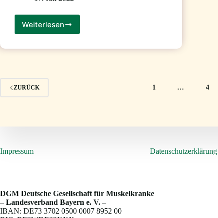
Weiterlesen
Ausflug
ins
Fränkische
Freilandmuseum
Bad
Windsheim
am
1
…
4
ZURÜCK
17.07.2022
Impressum
Datenschutzerklärung
DGM Deutsche Gesellschaft für Muskelkranke
– Landesverband Bayern e. V. –
IBAN: DE73 3702 0500 0007 8952 00