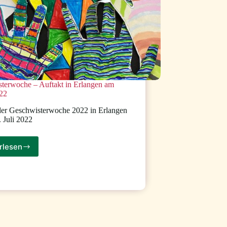
terwoche – Auftakt in Erlangen am
022
der Geschwisterwoche 2022 in Erlangen
. Juli 2022
rlesen
Geschwisterwoche
–
Auftakt
in
Erlangen
am
25.07.2022