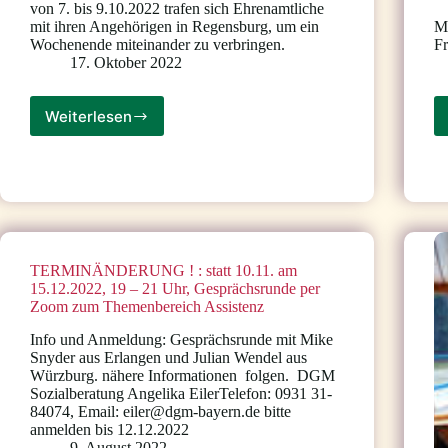
von 7. bis 9.10.2022 trafen sich Ehrenamtliche
mit ihren Angehörigen in Regensburg, um ein
M
Wochenende miteinander zu verbringen.
Fr
17. Oktober 2022
Weiterlesen
Ehrenamtswochenende
in
Regensburg
TERMINÄNDERUNG ! : statt 10.11. am
15.12.2022, 19 – 21 Uhr, Gesprächsrunde per
Zoom zum Themenbereich Assistenz
Info und Anmeldung: Gesprächsrunde mit Mike
Snyder aus Erlangen und Julian Wendel aus
Würzburg. nähere Informationen folgen. DGM
Sozialberatung Angelika EilerTelefon: 0931 31-
84074, Email: eiler@dgm-bayern.de bitte
anmelden bis 12.12.2022
9. August 2022