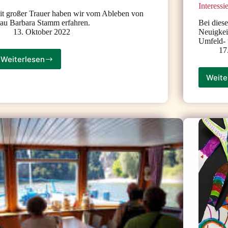
Interessi
it großer Trauer haben wir vom Ableben von
au Barbara Stamm erfahren.
Bei dies
13. Oktober 2022
Neuigke
Umfeld- 
17
Weiterlesen
Nachruf
für
Weite
Frau
Barbara
Stamm,
verstorben
am
05.10.2022