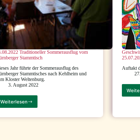
.08.2022 Traditioneller Sommerausflug vom
Geschwis
ürnberger Stammtisch
25.07.2
eses Jahr führte der Sommerausflug des
Auftakt 
ürnberger Stammtisches nach Kehlheim und
27
m Kloster Weltenburg.
3. August 2022
Weite
Weiterlesen
03.08.2022
Traditioneller
Sommerausflug
vom
Nürnberger
Stammtisch