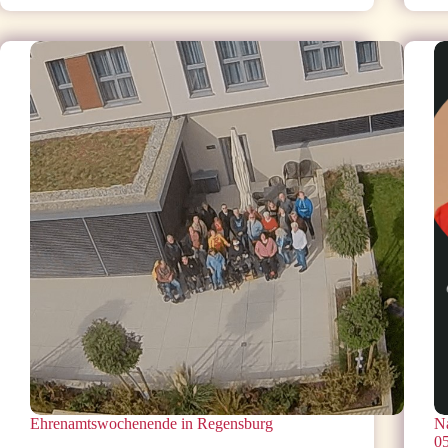
Jahre
Landesarbeitsgemeinschaft
SELBSTHILFE
Bayern
e.V
Ehrenamtswochenende in Regensburg
Na
0