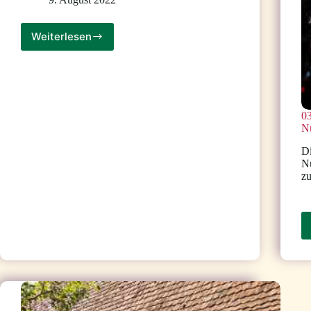
Weiterlesen
TERMINÄNDERUNG
!
:
statt
10.11.
am
03
15.12.2022,
N
19
–
Di
21
N
Uhr,
zu
Gesprächsrunde
per
Zoom
zum
Themenbereich
Assistenz