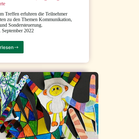
erte
em Treffen erfuhren die Teilnehmer
iten zu den Themen Kommunikation,
und Sondersteuerung.
. September 2022
rlesen
17.09.2022,
13.00
–
16.00
Uhr,
München,
Treffen
für
ALS-
Betroffene,
Angehörige
und
Interessierte