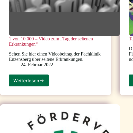
1 von 10.000 – Video zum „Tag der seltenen
Ta
Erkrankungen“
Di
Sehen Sie hier einen Videobeitrag der Fachklinik
Fi
Enzensberg über seltene Erkrankungen.
no
24. Februar 2022
Weiterlesen
1
von
10.000
–
Video
zum
„Tag
der
seltenen