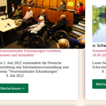
Neuromuskuläre Erkrankungen verstehen,
Sommerfe
rkennen und behandeln“
18.06.2
 2. Juni 2022 veranstaltete die Deutsche
Lesen Si
rnstiftung eine Informationsveranstaltung zum
Schweinf
hema "Neuromuskuläre Erkrankungen"
9.
9. Juli 2022
Weite
Weiterlesen
„Neuromuskuläre
Erkrankungen
verstehen,
erkennen