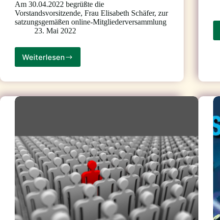
Am 30.04.2022 begrüßte die
Vorstandsvorsitzende, Frau Elisabeth Schäfer, zur
satzungsgemäßen online-Mitgliederversammlung
23. Mai 2022
Weiterlesen
Bericht
über
die
satzungsgemäße
Mitgliederversammlung
am
30.04.2022
–
online
￼