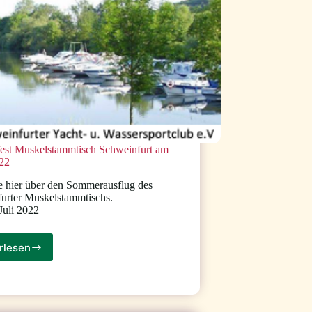
st Muskelstammtisch Schweinfurt am
022
e hier über den Sommerausflug des
urter Muskelstammtischs.
 Juli 2022
rlesen
Sommerfest
Muskelstammtisch
Schweinfurt
am
18.06.2022