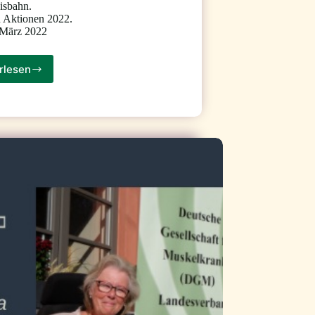
Eisbahn.
 Aktionen 2022.
 März 2022
rlesen
„Stammtisch“
für
Jugendliche
und
junge
Erwachsene