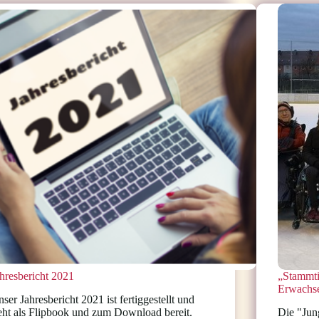
und
behandeln“
hresbericht 2021
„Stammti
Erwachs
ser Jahresbericht 2021 ist fertiggestellt und
eht als Flipbook und zum Download bereit.
Die "Jun