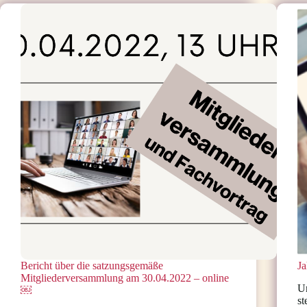
mit
muskelkranken
Kindern
Bericht über die satzungsgemäße
Ja
Mitgliederversammlung am 30.04.2022 – online
Un
￼
st