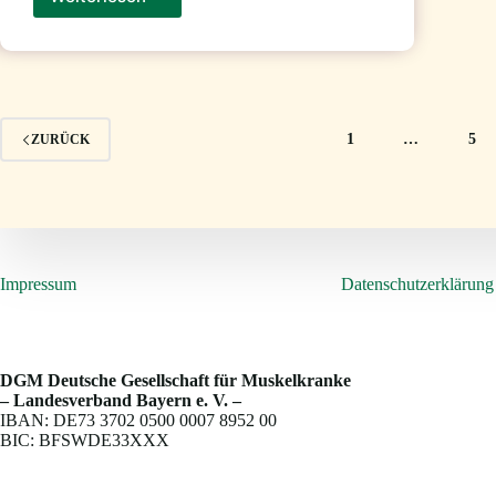
Förderverein
DGM
Bayern
e.V.
1
…
5
ZURÜCK
Impressum
Datenschutzerklärung
DGM Deutsche Gesellschaft für Muskelkranke
– Landesverband Bayern e. V. –
IBAN: DE73 3702 0500 0007 8952 00
BIC: BFSWDE33XXX