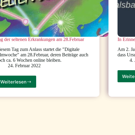
g der seltenen Erkrankungen am 28.Februar
In Erinn
esem Tag zum Anlass startet die "Digitale
Am 2. Ja
lmwoche" am 28.Februar, deren Beiträge auch
dass Ursu
ch ca. 6 Wochen online bleiben.
4.
24. Februar 2022
Weite
Weiterlesen
Tag
der
seltenen
Erkrankungen
am
28.Februar