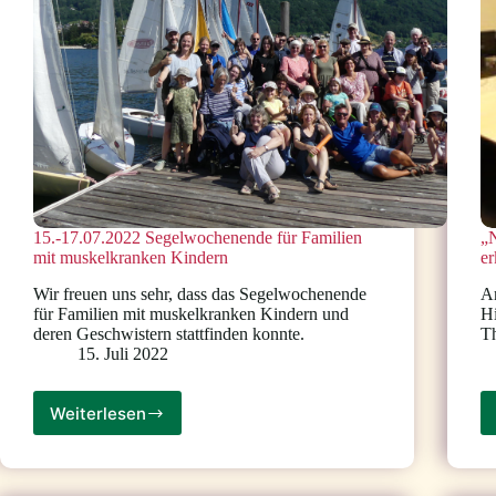
15.-17.07.2022 Segelwochenende für Familien
„
mit muskelkranken Kindern
e
Wir freuen uns sehr, dass das Segelwochenende
Am
für Familien mit muskelkranken Kindern und
Hi
deren Geschwistern stattfinden konnte.
T
15. Juli 2022
Weiterlesen
15.-17.07.2022
Segelwochenende
für
Familien