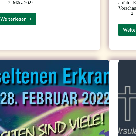
7. März 2022
auf der 
Vorschau
4.
Weiterlesen
Jahresbericht
2021
Weite