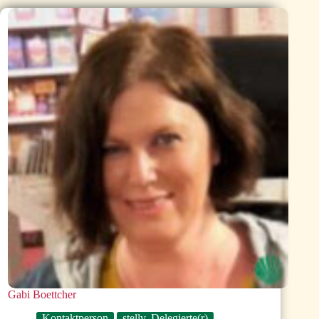
Gabi Boettcher
Kontaktperson
stellv. Delegierte(r)