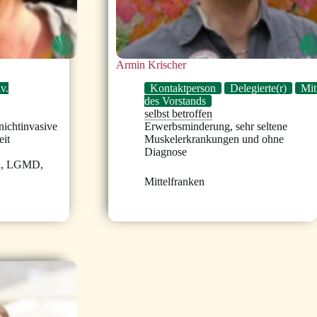
Armin Krischer
lv.
Kontaktperson
Delegierte(r)
Mit
des Vorstands
selbst betroffen
nichtinvasive
Erwerbsminderung
,
sehr seltene
eit
Muskelerkrankungen und ohne
Diagnose
n
,
LGMD
,
Mittelfranken