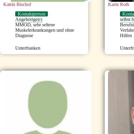
Katrin Bischof
Karin Roth
Kontaktperson
Konta
Angehörige(r)
selbst 
MMOD
,
sehr seltene
Berufst
Muskelerkrankungen und ohne
Verfah
Diagnose
Hilfen
Unterfranken
Unterf