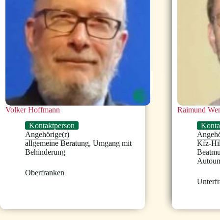
Volker Hoffmann
Raimund Wen
Kontaktperson
Konta
Angehörige(r)
Angehö
allgemeine Beratung
,
Umgang mit
Kfz-Hi
Behinderung
Beatm
Autou
Oberfranken
Unterf