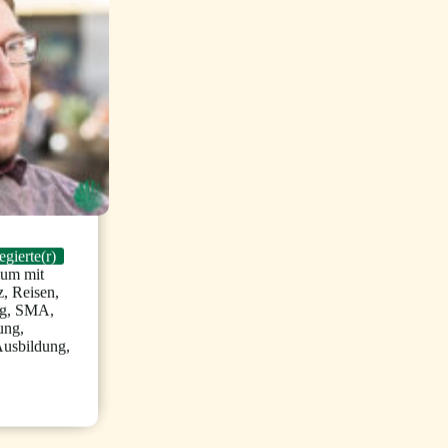
egierte(r)
ium mit
z
,
Reisen
,
g
,
SMA
,
ung
,
usbildung
,