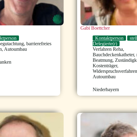
Gabi Boettcher
ktperson
Kontaktperson
stel
begutachtung
,
barrierefreies
Delegierte(r)
n
,
Autoumbau
Verfahren Reha
,
Bauchdeckenkatheter
,
Beatmung
,
Zuständigk
ranken
Kostenträger
,
Widerspruchsverfahre
Autoumbau
Niederbayern