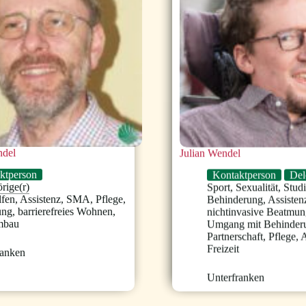
del
Julian Wendel
ktperson
Kontaktperson
Del
rige(r)
Sport
,
Sexualität
,
Stud
lfen
,
Assistenz
,
SMA
,
Pflege
,
Behinderung
,
Assisten
ung
,
barrierefreies Wohnen
,
nichtinvasive Beatmun
mbau
Umgang mit Behinder
Partnerschaft
,
Pflege
,
A
Freizeit
ranken
Unterfranken