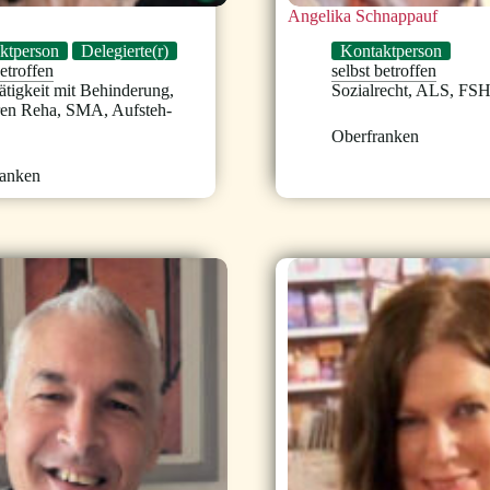
Angelika Schnappauf
ktperson
Delegierte(r)
Kontaktperson
betroffen
selbst betroffen
ätigkeit mit Behinderung
,
Sozialrecht
,
ALS
,
FS
ren Reha
,
SMA
,
Aufsteh-
Oberfranken
ranken